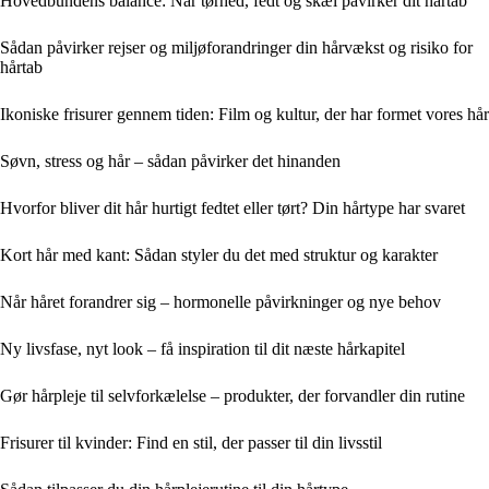
Hovedbundens balance: Når tørhed, fedt og skæl påvirker dit hårtab
Sådan påvirker rejser og miljøforandringer din hårvækst og risiko for
hårtab
Ikoniske frisurer gennem tiden: Film og kultur, der har formet vores hår
Søvn, stress og hår – sådan påvirker det hinanden
Hvorfor bliver dit hår hurtigt fedtet eller tørt? Din hårtype har svaret
Kort hår med kant: Sådan styler du det med struktur og karakter
Når håret forandrer sig – hormonelle påvirkninger og nye behov
Ny livsfase, nyt look – få inspiration til dit næste hårkapitel
Gør hårpleje til selvforkælelse – produkter, der forvandler din rutine
Frisurer til kvinder: Find en stil, der passer til din livsstil