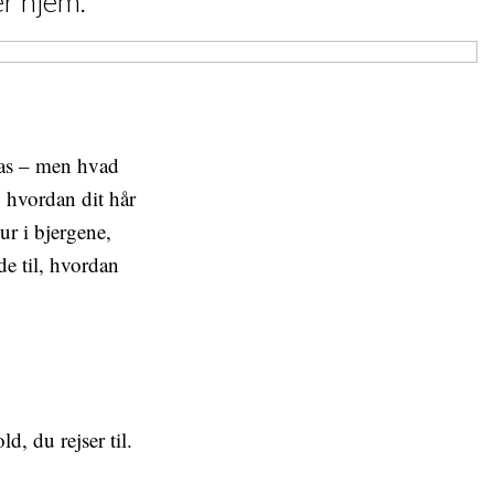
er hjem.
 pas – men hvad
, hvordan dit hår
ur i bjergene,
de til, hvordan
d, du rejser til.