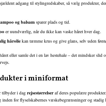
 sjældent adgang til stylingredskaber, så vælg produkter, de
shampoo og balsam
sparer plads og tid.
oo
er uundværlig, når du ikke kan vaske håret hver dag.
nlig hårolie
kan tæmme krus og give glans, selv uden føntø
 håret eller samle det i en lav hestehale – det mindsker slid o
rvejs.
dukter i miniformat
rejse­størrelser
 tilbyder i dag
af deres populære produkter.
g inden for flyselskabernes væskebegrænsninger og stadig 