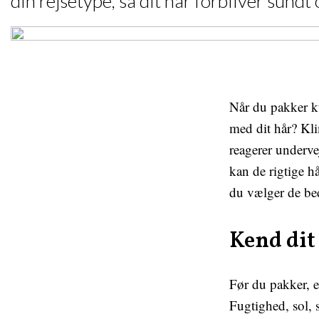
din rejsetype, så dit hår forbliver sundt
Når du pakker ku
med dit hår? Kli
reagerer underve
kan de rigtige h
du vælger de bed
Kend dit
Før du pakker, e
Fugtighed, sol, 