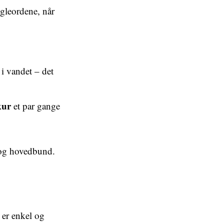
øgleordene, når
i vandet – det
kur
et par gange
r og hovedbund.
n er enkel og