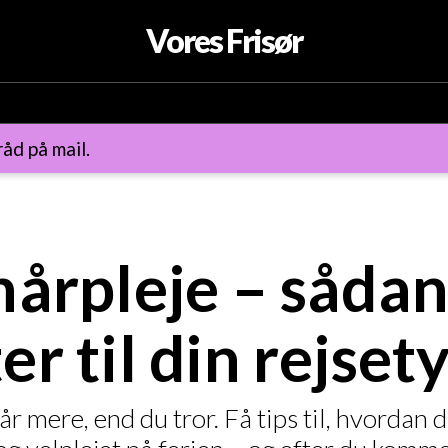
Vores Frisør
åd på mail.
årpleje – sådan
r til din rejset
år mere, end du tror. Få tips til, hvordan 