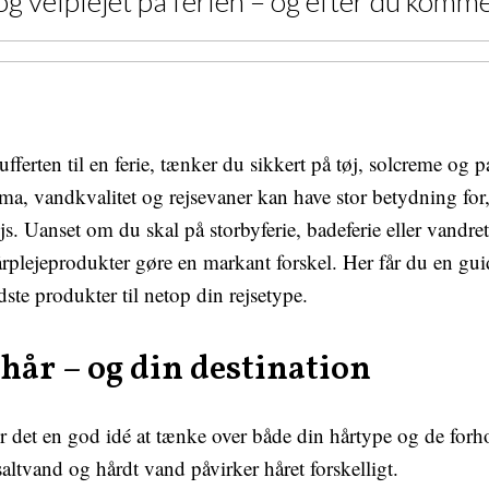
 og velplejet på ferien – og efter du komm
fferten til en ferie, tænker du sikkert på tøj, solcreme og
ma, vandkvalitet og rejsevaner kan have stor betydning for
js. Uanset om du skal på storbyferie, badeferie eller vandret
årplejeprodukter gøre en markant forskel. Her får du en gui
ste produkter til netop din rejsetype.
 hår – og din destination
r det en god idé at tænke over både din hårtype og de forhol
saltvand og hårdt vand påvirker håret forskelligt.