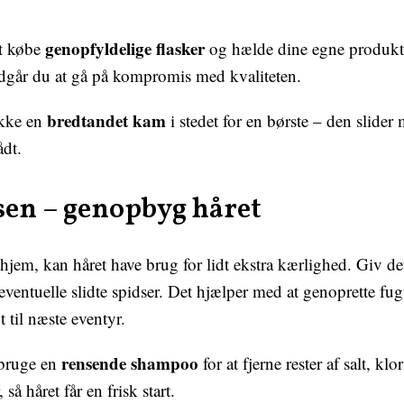
genopfyldelige flasker
at købe
og hælde dine egne produkte
går du at gå på kompromis med kvaliteten.
bredtandet kam
akke en
i stedet for en børste – den slider 
ådt.
jsen – genopbyg håret
em, kan håret have brug for lidt ekstra kærlighed. Giv d
eventuelle slidte spidser. Det hjælper med at genoprette fu
 til næste eventyr.
rensende shampoo
 bruge en
for at fjerne rester af salt, klo
så håret får en frisk start.