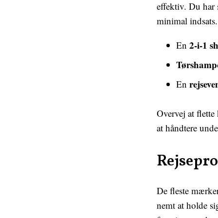
effektiv. Du har
minimal indsats.
2-i-1 
En
Tørshamp
rejseve
En
Overvej at flette
at håndtere unde
Rejsepro
De fleste mærker
nemt at holde si