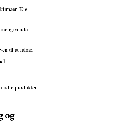
 klimaer. Kig
lumen­givende
en til at falme.
mal
r andre produkter
g og