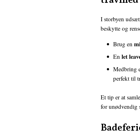
travlhed
I storbyen udsæt
beskytte og rens
mi
Brug en
let lea
En
Medbring 
perfekt til
Et tip er at saml
for unødvendig s
Badeferie