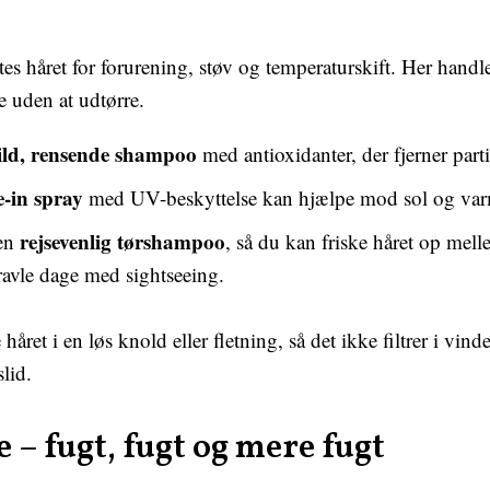
tes håret for forurening, støv og temperaturskift. Her handl
e uden at udtørre.
ld, rensende shampoo
med antioxidanter, der fjerner partik
ve-in spray
med UV-beskyttelse kan hjælpe mod sol og var
rejsevenlig tørshampoo
en
, så du kan friske håret op mel
 travle dage med sightseeing.
e håret i en løs knold eller fletning, så det ikke filtrer i vin
lid.
 – fugt, fugt og mere fugt