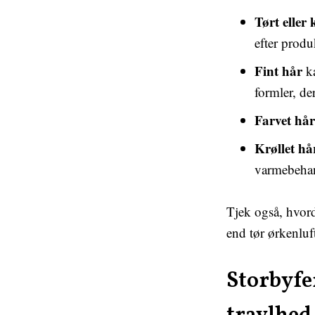
Tørt eller 
efter produ
Fint hår
ka
formler, der
Farvet hår
Krøllet hå
varmebeha
Tjek også, hvord
end tør ørkenluft
Storbyfe