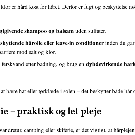
 klor er hård kost for håret. Derfor er fugt og beskyttelse n
gtgivende shampoo og balsam
uden sulfater.
skyttende hårolie eller leave-in conditioner
inden du går 
arriere mod salt og klor.
dybdevirkende hår
i ferskvand efter badning, og brug en
er at bære hat eller tørklæde i solen – det beskytter både hå
ie – praktisk og let pleje
andretur, camping eller skiferie, er det vigtigt, at hårpleje