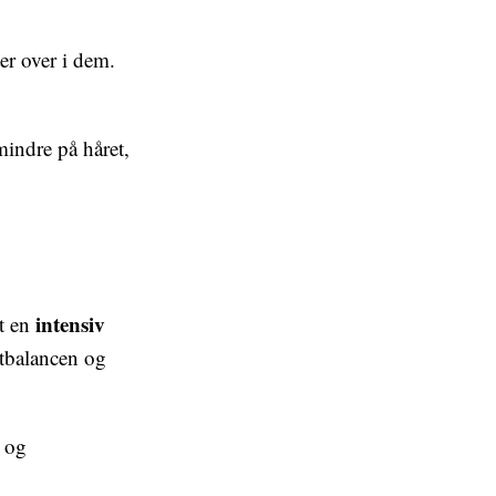
r over i dem.
mindre på håret,
intensiv
et en
gtbalancen og
r og