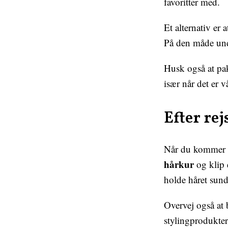
favoritter med.
Et alternativ er 
På den måde und
Husk også at p
især når det er v
Efter re
Når du kommer hj
hårkur
og klip 
holde håret sundt
Overvej også at
stylingprodukter, 