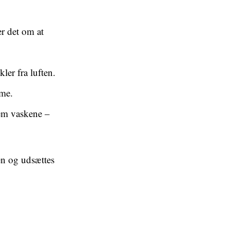
er det om at
ler fra luften.
me.
lem vaskene –
den og udsættes