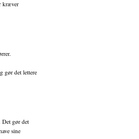
r kræver
rrer.
g gør det lettere
 Det gør det
have sine